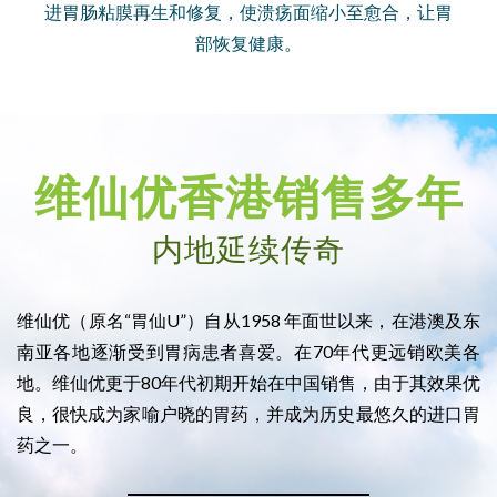
进胃肠粘膜再生和修复，使溃疡面缩小至愈合，让胃
部恢复健康。
维仙优香港销售多年
内地延续传奇
维仙优（原名“胃仙U”）自从1958 年面世以来，在港澳及东
南亚各地逐渐受到胃病患者喜爱。在70年代更远销欧美各
地。维仙优更于80年代初期开始在中国销售，由于其效果优
良，很快成为家喻户晓的胃药，并成为历史最悠久的进口胃
药之一。