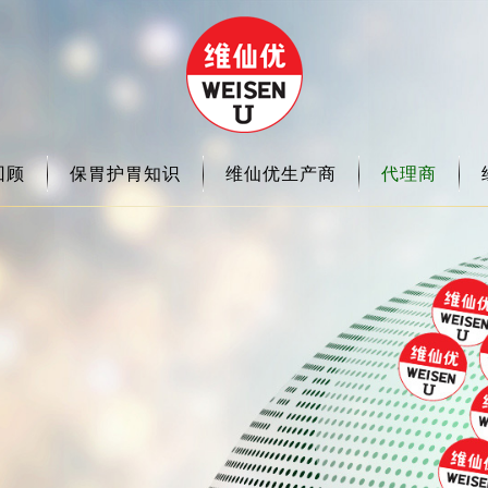
回顾
保胃护胃知识
维仙优生产商
代理商