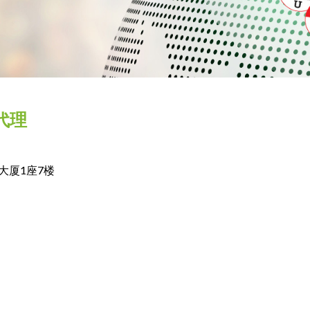
代理
大厦1座7楼